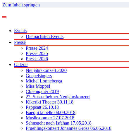
Zum Inhalt springen
Events
Die nächsten Events
Presse
Presse 2024
Presse 2025
Presse 2026
Galerie
Neujahrskonzert 2020
Gospelsingers
Michel Lonneberga
Miss Moppel
Chiemgauer 2019
22. Sossenheimer Neujahrskonzert
Kikeriki Theater 30.11.18
Pappsatt 26.10.18
Baeppi la belle 04.09.2018
Musiksommer 27.07.2018
Sehnsucht nach Isfahan 17.05.2018
Fruehlingskonzert Johannes Gross 06.05.2018