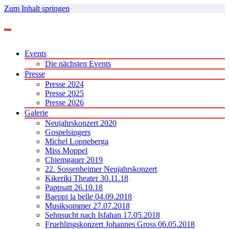
Zum Inhalt springen
Events
Die nächsten Events
Presse
Presse 2024
Presse 2025
Presse 2026
Galerie
Neujahrskonzert 2020
Gospelsingers
Michel Lonneberga
Miss Moppel
Chiemgauer 2019
22. Sossenheimer Neujahrskonzert
Kikeriki Theater 30.11.18
Pappsatt 26.10.18
Baeppi la belle 04.09.2018
Musiksommer 27.07.2018
Sehnsucht nach Isfahan 17.05.2018
Fruehlingskonzert Johannes Gross 06.05.2018