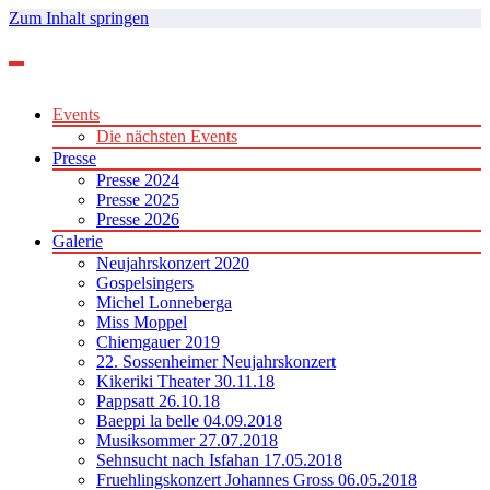
Zum Inhalt springen
Events
Die nächsten Events
Presse
Presse 2024
Presse 2025
Presse 2026
Galerie
Neujahrskonzert 2020
Gospelsingers
Michel Lonneberga
Miss Moppel
Chiemgauer 2019
22. Sossenheimer Neujahrskonzert
Kikeriki Theater 30.11.18
Pappsatt 26.10.18
Baeppi la belle 04.09.2018
Musiksommer 27.07.2018
Sehnsucht nach Isfahan 17.05.2018
Fruehlingskonzert Johannes Gross 06.05.2018