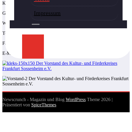
Kontaktadresse:
Impressum
Geschäftsstelle
Westerwaldstraße 39, 65936 Frankfurt
Tel.: 069-342201
Fax: 069-34812210
E-Mail:
Franz.Kissel@kultur-ffm-sossenheim.de
Newscrunch - Magazin und Blog
WordPress
Theme 2026 |
Präsentiert von
SpiceThemes