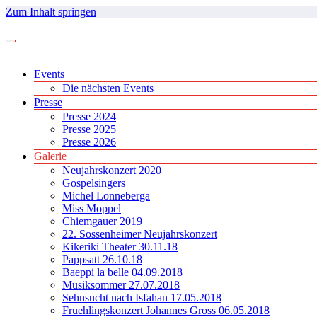
Zum Inhalt springen
Events
Die nächsten Events
Presse
Presse 2024
Presse 2025
Presse 2026
Galerie
Neujahrskonzert 2020
Gospelsingers
Michel Lonneberga
Miss Moppel
Chiemgauer 2019
22. Sossenheimer Neujahrskonzert
Kikeriki Theater 30.11.18
Pappsatt 26.10.18
Baeppi la belle 04.09.2018
Musiksommer 27.07.2018
Sehnsucht nach Isfahan 17.05.2018
Fruehlingskonzert Johannes Gross 06.05.2018