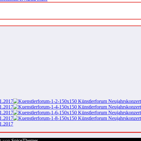
rt von
SpiceThemes