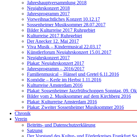
Jahreshauptversammlung 2018
Neujahrskonzert 2018
Jahresprogramm 2017
Vorweihnachtliches Konzert 10.12.17
Sossenheimer Musiksommer 28.07.2017
Bilder Kulturreise 2017 Ruhrgebiet
Kulturreise 2017 Ruhrgebiet
Der Anecker 12. Mai 2017
Viva Musik – Kindermusical 22.03.17
Künstlerforum Neujahrskonzert 15.01.2017
Neujahrskonzert 2017
Plakat: Neujahrskonzert 2017
Jahresprogramm – 2016/2017
Familienmusical – Hänsel und Gretel 6.11.2016
Komödie – Kerle im Herbst 1.11.2016
Kulturreise Amsterdam 2016
Plakat: Sossenheimer Jazzfrühschoppen Sonntag, 09. Ok
Bilder vom 2. Musiksommer auf dem Kirchberg 2016
Plakat: Kulturreise Amsterdam 2016
Plakat: Zweiter Sossenheimer Musiksommer 2016
Chronik
Verein
Beitritts- und Datenschutzerklärung
Satzung
Der Vorstand des Kultur- und Förderkreises Frankfurt S