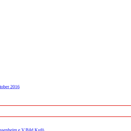
tober 2016
ossenheim e.V.Bild Kufö