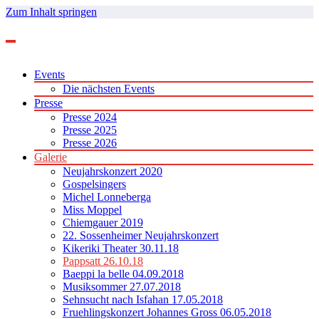
Zum Inhalt springen
Events
Die nächsten Events
Presse
Presse 2024
Presse 2025
Presse 2026
Galerie
Neujahrskonzert 2020
Gospelsingers
Michel Lonneberga
Miss Moppel
Chiemgauer 2019
22. Sossenheimer Neujahrskonzert
Kikeriki Theater 30.11.18
Pappsatt 26.10.18
Baeppi la belle 04.09.2018
Musiksommer 27.07.2018
Sehnsucht nach Isfahan 17.05.2018
Fruehlingskonzert Johannes Gross 06.05.2018