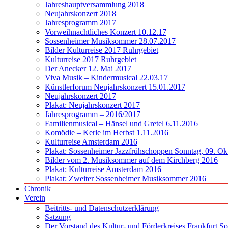
Jahreshauptversammlung 2018
Neujahrskonzert 2018
Jahresprogramm 2017
Vorweihnachtliches Konzert 10.12.17
Sossenheimer Musiksommer 28.07.2017
Bilder Kulturreise 2017 Ruhrgebiet
Kulturreise 2017 Ruhrgebiet
Der Anecker 12. Mai 2017
Viva Musik – Kindermusical 22.03.17
Künstlerforum Neujahrskonzert 15.01.2017
Neujahrskonzert 2017
Plakat: Neujahrskonzert 2017
Jahresprogramm – 2016/2017
Familienmusical – Hänsel und Gretel 6.11.2016
Komödie – Kerle im Herbst 1.11.2016
Kulturreise Amsterdam 2016
Plakat: Sossenheimer Jazzfrühschoppen Sonntag, 09. Ok
Bilder vom 2. Musiksommer auf dem Kirchberg 2016
Plakat: Kulturreise Amsterdam 2016
Plakat: Zweiter Sossenheimer Musiksommer 2016
Chronik
Verein
Beitritts- und Datenschutzerklärung
Satzung
Der Vorstand des Kultur- und Förderkreises Frankfurt S