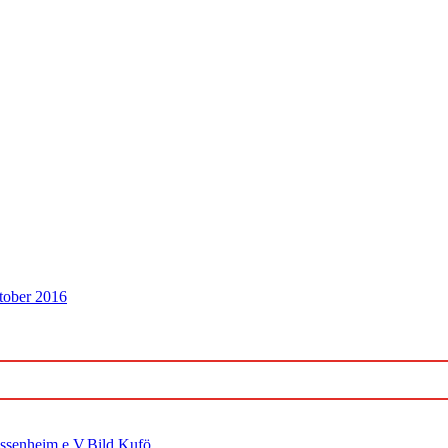
tober 2016
ossenheim e.V.Bild Kufö