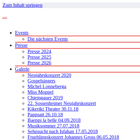
Zum Inhalt springen
Events
Die nächsten Events
Presse
Presse 2024
Presse 2025
Presse 2026
Galerie
Neujahrskonzert 2020
Gospelsingers
Michel Lonneberga
Miss Moppel
Chiemgauer 2019
22. Sossenheimer Neujahrskonzert
Kikeriki Theater 30.11.18
Pappsatt 26.10.18
Baeppi la belle 04.09.2018
Musiksommer 27.07.2018
Sehnsucht nach Isfahan 17.05.2018
Fruehlingskonzert Johannes Gross 06.05.2018