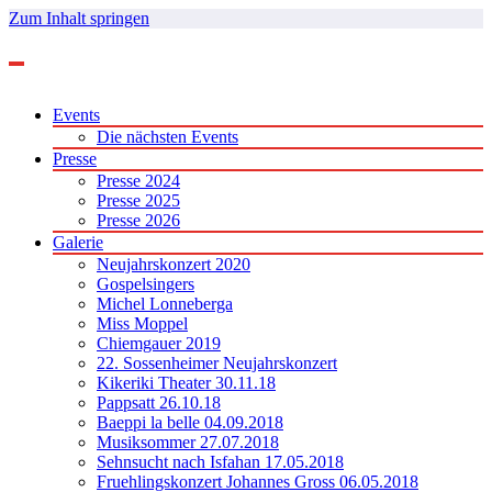
Zum Inhalt springen
Events
Die nächsten Events
Presse
Presse 2024
Presse 2025
Presse 2026
Galerie
Neujahrskonzert 2020
Gospelsingers
Michel Lonneberga
Miss Moppel
Chiemgauer 2019
22. Sossenheimer Neujahrskonzert
Kikeriki Theater 30.11.18
Pappsatt 26.10.18
Baeppi la belle 04.09.2018
Musiksommer 27.07.2018
Sehnsucht nach Isfahan 17.05.2018
Fruehlingskonzert Johannes Gross 06.05.2018