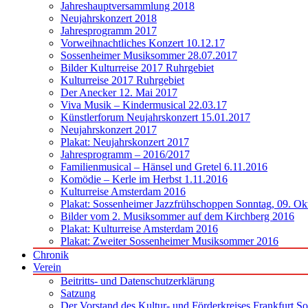
Jahreshauptversammlung 2018
Neujahrskonzert 2018
Jahresprogramm 2017
Vorweihnachtliches Konzert 10.12.17
Sossenheimer Musiksommer 28.07.2017
Bilder Kulturreise 2017 Ruhrgebiet
Kulturreise 2017 Ruhrgebiet
Der Anecker 12. Mai 2017
Viva Musik – Kindermusical 22.03.17
Künstlerforum Neujahrskonzert 15.01.2017
Neujahrskonzert 2017
Plakat: Neujahrskonzert 2017
Jahresprogramm – 2016/2017
Familienmusical – Hänsel und Gretel 6.11.2016
Komödie – Kerle im Herbst 1.11.2016
Kulturreise Amsterdam 2016
Plakat: Sossenheimer Jazzfrühschoppen Sonntag, 09. Ok
Bilder vom 2. Musiksommer auf dem Kirchberg 2016
Plakat: Kulturreise Amsterdam 2016
Plakat: Zweiter Sossenheimer Musiksommer 2016
Chronik
Verein
Beitritts- und Datenschutzerklärung
Satzung
Der Vorstand des Kultur- und Förderkreises Frankfurt S