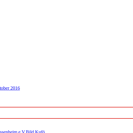
tober 2016
ossenheim e.V.Bild Kufö