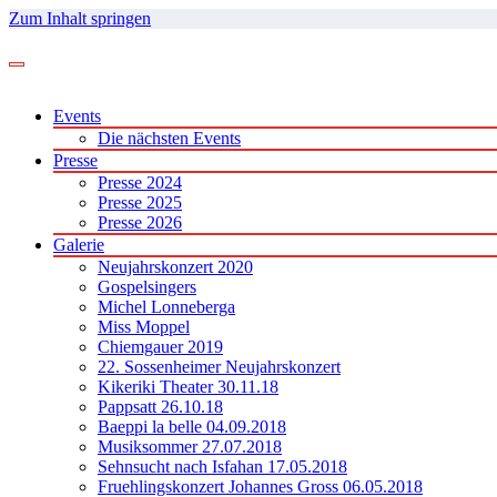
Zum Inhalt springen
Events
Die nächsten Events
Presse
Presse 2024
Presse 2025
Presse 2026
Galerie
Neujahrskonzert 2020
Gospelsingers
Michel Lonneberga
Miss Moppel
Chiemgauer 2019
22. Sossenheimer Neujahrskonzert
Kikeriki Theater 30.11.18
Pappsatt 26.10.18
Baeppi la belle 04.09.2018
Musiksommer 27.07.2018
Sehnsucht nach Isfahan 17.05.2018
Fruehlingskonzert Johannes Gross 06.05.2018