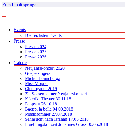
Zum Inhalt springen
Events
Die nächsten Events
Presse
Presse 2024
Presse 2025
Presse 2026
Galerie
Neujahrskonzert 2020
Gospelsingers
Michel Lonneberga
Miss Moppel
Chiemgauer 2019
22. Sossenheimer Neujahrskonzert
Kikeriki Theater 30.11.18
Pappsatt 26.10.18
Baeppi la belle 04.09.2018
Musiksommer 27.07.2018
Sehnsucht nach Isfahan 17.05.2018
Fruehlingskonzert Johannes Gross 06.05.2018