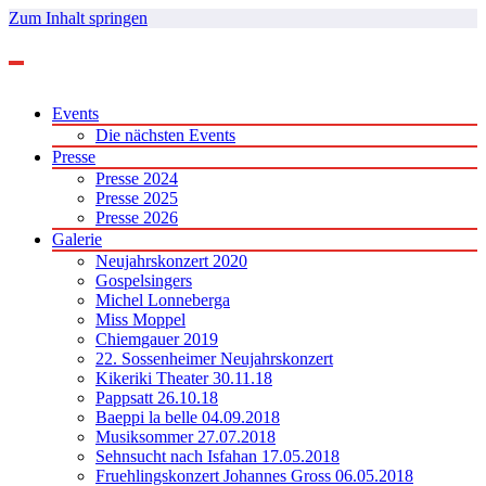
Zum Inhalt springen
Events
Die nächsten Events
Presse
Presse 2024
Presse 2025
Presse 2026
Galerie
Neujahrskonzert 2020
Gospelsingers
Michel Lonneberga
Miss Moppel
Chiemgauer 2019
22. Sossenheimer Neujahrskonzert
Kikeriki Theater 30.11.18
Pappsatt 26.10.18
Baeppi la belle 04.09.2018
Musiksommer 27.07.2018
Sehnsucht nach Isfahan 17.05.2018
Fruehlingskonzert Johannes Gross 06.05.2018