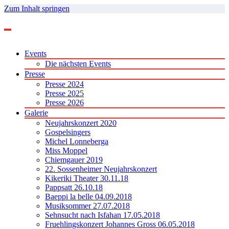
Zum Inhalt springen
Events
Die nächsten Events
Presse
Presse 2024
Presse 2025
Presse 2026
Galerie
Neujahrskonzert 2020
Gospelsingers
Michel Lonneberga
Miss Moppel
Chiemgauer 2019
22. Sossenheimer Neujahrskonzert
Kikeriki Theater 30.11.18
Pappsatt 26.10.18
Baeppi la belle 04.09.2018
Musiksommer 27.07.2018
Sehnsucht nach Isfahan 17.05.2018
Fruehlingskonzert Johannes Gross 06.05.2018