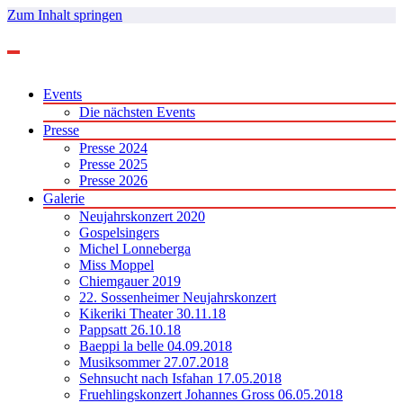
Zum Inhalt springen
Events
Die nächsten Events
Presse
Presse 2024
Presse 2025
Presse 2026
Galerie
Neujahrskonzert 2020
Gospelsingers
Michel Lonneberga
Miss Moppel
Chiemgauer 2019
22. Sossenheimer Neujahrskonzert
Kikeriki Theater 30.11.18
Pappsatt 26.10.18
Baeppi la belle 04.09.2018
Musiksommer 27.07.2018
Sehnsucht nach Isfahan 17.05.2018
Fruehlingskonzert Johannes Gross 06.05.2018