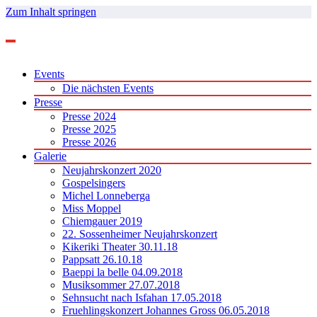
Zum Inhalt springen
Events
Die nächsten Events
Presse
Presse 2024
Presse 2025
Presse 2026
Galerie
Neujahrskonzert 2020
Gospelsingers
Michel Lonneberga
Miss Moppel
Chiemgauer 2019
22. Sossenheimer Neujahrskonzert
Kikeriki Theater 30.11.18
Pappsatt 26.10.18
Baeppi la belle 04.09.2018
Musiksommer 27.07.2018
Sehnsucht nach Isfahan 17.05.2018
Fruehlingskonzert Johannes Gross 06.05.2018