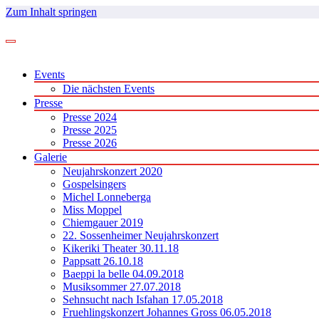
Zum Inhalt springen
Events
Die nächsten Events
Presse
Presse 2024
Presse 2025
Presse 2026
Galerie
Neujahrskonzert 2020
Gospelsingers
Michel Lonneberga
Miss Moppel
Chiemgauer 2019
22. Sossenheimer Neujahrskonzert
Kikeriki Theater 30.11.18
Pappsatt 26.10.18
Baeppi la belle 04.09.2018
Musiksommer 27.07.2018
Sehnsucht nach Isfahan 17.05.2018
Fruehlingskonzert Johannes Gross 06.05.2018