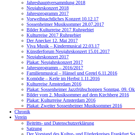
Jahreshauptversammlung 2018
Neujahrskonzert 2018
Jahresprogramm 2017
Vorweihnachtliches Konzert 10.12.17
Sossenheimer Musiksommer 28.07.2017
Bilder Kulturreise 2017 Ruhrgebiet
Kulturreise 2017 Ruhrgebiet
Der Anecker 12. Mai 2017
Viva Musik – Kindermusical 22.03.17
Künstlerforum Neujahrskonzert 15.01.2017
Neujahrskonzert 2017
Plakat: Neujahrskonzert 2017
Jahresprogramm – 2016/2017
Familienmusical – Hänsel und Gretel 6.11.2016
Komödie – Kerle im Herbst 1.11.2016
Kulturreise Amsterdam 2016
Plakat: Sossenheimer Jazzfrühschoppen Sonntag, 09. Ok
Bilder vom 2. Musiksommer auf dem Kirchberg 2016
Plakat: Kulturreise Amsterdam 2016
Plakat: Zweiter Sossenheimer Musiksommer 2016
Chronik
Verein
Beitritts- und Datenschutzerklärung
Satzung
Der Vorstand des Kultur- und Förderkreises Frankfurt S