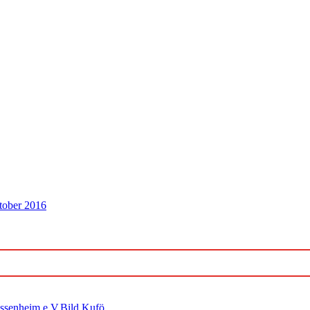
tober 2016
ossenheim e.V.Bild Kufö