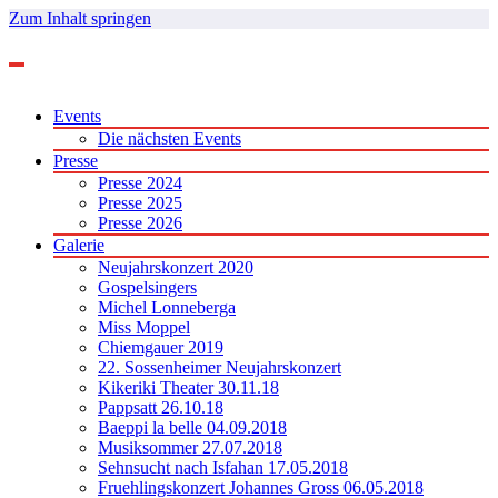
Zum Inhalt springen
Events
Die nächsten Events
Presse
Presse 2024
Presse 2025
Presse 2026
Galerie
Neujahrskonzert 2020
Gospelsingers
Michel Lonneberga
Miss Moppel
Chiemgauer 2019
22. Sossenheimer Neujahrskonzert
Kikeriki Theater 30.11.18
Pappsatt 26.10.18
Baeppi la belle 04.09.2018
Musiksommer 27.07.2018
Sehnsucht nach Isfahan 17.05.2018
Fruehlingskonzert Johannes Gross 06.05.2018