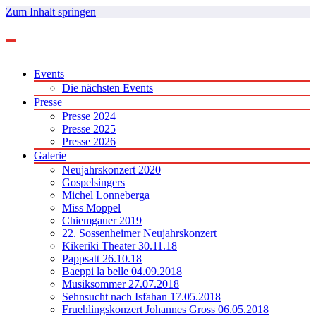
Zum Inhalt springen
Events
Die nächsten Events
Presse
Presse 2024
Presse 2025
Presse 2026
Galerie
Neujahrskonzert 2020
Gospelsingers
Michel Lonneberga
Miss Moppel
Chiemgauer 2019
22. Sossenheimer Neujahrskonzert
Kikeriki Theater 30.11.18
Pappsatt 26.10.18
Baeppi la belle 04.09.2018
Musiksommer 27.07.2018
Sehnsucht nach Isfahan 17.05.2018
Fruehlingskonzert Johannes Gross 06.05.2018