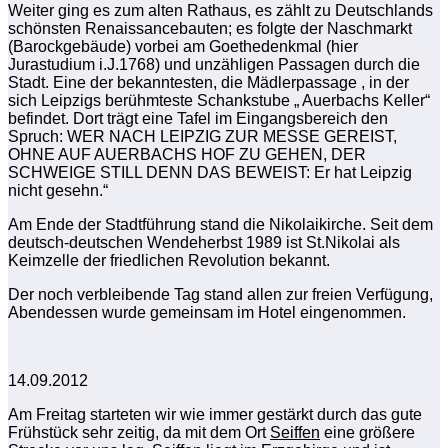
Weiter ging es zum alten Rathaus, es zählt zu Deutschlands
schönsten Renaissancebauten; es folgte der Naschmarkt
(Barockgebäude) vorbei am Goethedenkmal (hier
Jurastudium i.J.1768) und unzähligen Passagen durch die
Stadt. Eine der bekanntesten, die Mädlerpassage , in der
sich Leipzigs berühmteste Schankstube „ Auerbachs Keller“
befindet. Dort trägt eine Tafel im Eingangsbereich den
Spruch: WER NACH LEIPZIG ZUR MESSE GEREIST,
OHNE AUF AUERBACHS HOF ZU GEHEN, DER
SCHWEIGE STILL DENN DAS BEWEIST: Er hat Leipzig
nicht gesehn.“
Am Ende der Stadtführung stand die Nikolaikirche. Seit dem
deutsch-deutschen Wendeherbst 1989 ist St.Nikolai als
Keimzelle der friedlichen Revolution bekannt.
Der noch verbleibende Tag stand allen zur freien Verfügung,
Abendessen wurde gemeinsam im Hotel eingenommen.
14.09.2012
Am Freitag starteten wir wie immer gestärkt durch das gute
Frühstück sehr zeitig, da mit dem Ort
Seiffen
eine größere