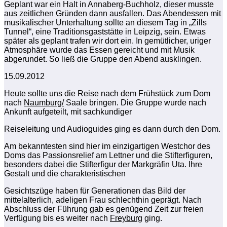
Geplant war ein Halt in Annaberg-Buchholz, dieser musste
aus zeitlichen Gründen dann ausfallen. Das Abendessen mit
musikalischer Unterhaltung sollte an diesem Tag in „Zills
Tunnel“, eine Traditionsgaststätte in Leipzig, sein. Etwas
später als geplant trafen wir dort ein. In gemütlicher, uriger
Atmosphäre wurde das Essen gereicht und mit Musik
abgerundet. So ließ die Gruppe den Abend ausklingen.
15.09.2012
Heute sollte uns die Reise nach dem Frühstück zum Dom
nach
Naumburg/
Saale bringen. Die Gruppe wurde nach
Ankunft aufgeteilt, mit sachkundiger
Reiseleitung und Audioguides ging es dann durch den Dom.
Am bekanntesten sind hier im einzigartigen Westchor des
Doms das Passionsrelief am Lettner und die Stifterfiguren,
besonders dabei die Stifterfigur der Markgräfin Uta. Ihre
Gestalt und die charakteristischen
Gesichtszüge haben für Generationen das Bild der
mittelalterlich, adeligen Frau schlechthin geprägt. Nach
Abschluss der Führung gab es genügend Zeit zur freien
Verfügung bis es weiter nach
Freyburg
ging.