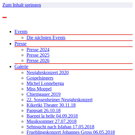
Zum Inhalt springen
Events
Die nächsten Events
Presse
Presse 2024
Presse 2025
Presse 2026
Galerie
Neujahrskonzert 2020
Gospelsingers
Michel Lonneberga
Miss Moppel
Chiemgauer 2019
22. Sossenheimer Neujahrskonzert
Kikeriki Theater 30.11.18
Pappsatt 26.10.18
Baeppi la belle 04.09.2018
Musiksommer 27.07.2018
Sehnsucht nach Isfahan 17.05.2018
Fruehlingskonzert Johannes Gross 06.05.2018