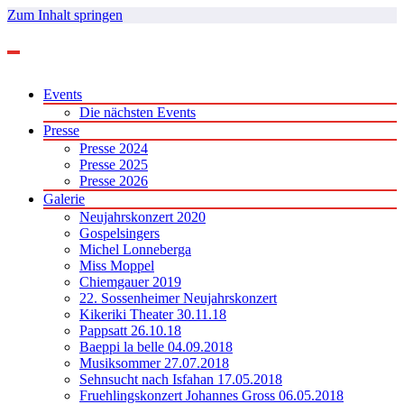
Zum Inhalt springen
Events
Die nächsten Events
Presse
Presse 2024
Presse 2025
Presse 2026
Galerie
Neujahrskonzert 2020
Gospelsingers
Michel Lonneberga
Miss Moppel
Chiemgauer 2019
22. Sossenheimer Neujahrskonzert
Kikeriki Theater 30.11.18
Pappsatt 26.10.18
Baeppi la belle 04.09.2018
Musiksommer 27.07.2018
Sehnsucht nach Isfahan 17.05.2018
Fruehlingskonzert Johannes Gross 06.05.2018