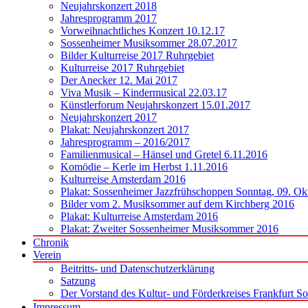
Neujahrskonzert 2018
Jahresprogramm 2017
Vorweihnachtliches Konzert 10.12.17
Sossenheimer Musiksommer 28.07.2017
Bilder Kulturreise 2017 Ruhrgebiet
Kulturreise 2017 Ruhrgebiet
Der Anecker 12. Mai 2017
Viva Musik – Kindermusical 22.03.17
Künstlerforum Neujahrskonzert 15.01.2017
Neujahrskonzert 2017
Plakat: Neujahrskonzert 2017
Jahresprogramm – 2016/2017
Familienmusical – Hänsel und Gretel 6.11.2016
Komödie – Kerle im Herbst 1.11.2016
Kulturreise Amsterdam 2016
Plakat: Sossenheimer Jazzfrühschoppen Sonntag, 09. Ok
Bilder vom 2. Musiksommer auf dem Kirchberg 2016
Plakat: Kulturreise Amsterdam 2016
Plakat: Zweiter Sossenheimer Musiksommer 2016
Chronik
Verein
Beitritts- und Datenschutzerklärung
Satzung
Der Vorstand des Kultur- und Förderkreises Frankfurt S
Impressum