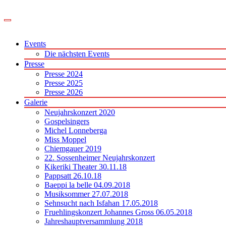
Zum
Inhalt
springen
Events
Die nächsten Events
Presse
Presse 2024
Presse 2025
Presse 2026
Galerie
Neujahrskonzert 2020
Gospelsingers
Michel Lonneberga
Miss Moppel
Chiemgauer 2019
22. Sossenheimer Neujahrskonzert
Kikeriki Theater 30.11.18
Pappsatt 26.10.18
Baeppi la belle 04.09.2018
Musiksommer 27.07.2018
Sehnsucht nach Isfahan 17.05.2018
Fruehlingskonzert Johannes Gross 06.05.2018
Jahreshauptversammlung 2018