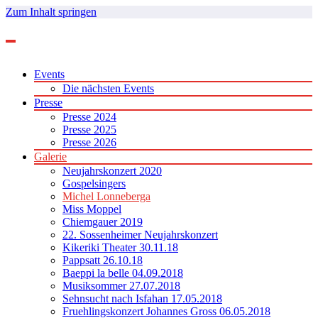
Zum Inhalt springen
Events
Die nächsten Events
Presse
Presse 2024
Presse 2025
Presse 2026
Galerie
Neujahrskonzert 2020
Gospelsingers
Michel Lonneberga
Miss Moppel
Chiemgauer 2019
22. Sossenheimer Neujahrskonzert
Kikeriki Theater 30.11.18
Pappsatt 26.10.18
Baeppi la belle 04.09.2018
Musiksommer 27.07.2018
Sehnsucht nach Isfahan 17.05.2018
Fruehlingskonzert Johannes Gross 06.05.2018