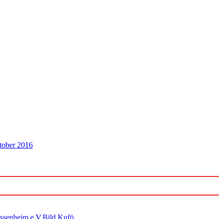
tober 2016
ossenheim e.V.Bild Kufö