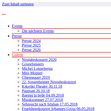
Zum Inhalt springen
Events
Die nächsten Events
Presse
Presse 2024
Presse 2025
Presse 2026
Galerie
Neujahrskonzert 2020
Gospelsingers
Michel Lonneberga
Miss Moppel
Chiemgauer 2019
22. Sossenheimer Neujahrskonzert
Kikeriki Theater 30.11.18
Pappsatt 26.10.18
Baeppi la belle 04.09.2018
Musiksommer 27.07.2018
Sehnsucht nach Isfahan 17.05.2018
Fruehlingskonzert Johannes Gross 06.05.2018