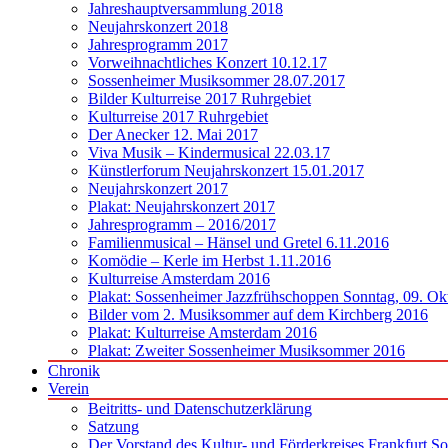
Jahreshauptversammlung 2018
Neujahrskonzert 2018
Jahresprogramm 2017
Vorweihnachtliches Konzert 10.12.17
Sossenheimer Musiksommer 28.07.2017
Bilder Kulturreise 2017 Ruhrgebiet
Kulturreise 2017 Ruhrgebiet
Der Anecker 12. Mai 2017
Viva Musik – Kindermusical 22.03.17
Künstlerforum Neujahrskonzert 15.01.2017
Neujahrskonzert 2017
Plakat: Neujahrskonzert 2017
Jahresprogramm – 2016/2017
Familienmusical – Hänsel und Gretel 6.11.2016
Komödie – Kerle im Herbst 1.11.2016
Kulturreise Amsterdam 2016
Plakat: Sossenheimer Jazzfrühschoppen Sonntag, 09. Ok
Bilder vom 2. Musiksommer auf dem Kirchberg 2016
Plakat: Kulturreise Amsterdam 2016
Plakat: Zweiter Sossenheimer Musiksommer 2016
Chronik
Verein
Beitritts- und Datenschutzerklärung
Satzung
Der Vorstand des Kultur- und Förderkreises Frankfurt S