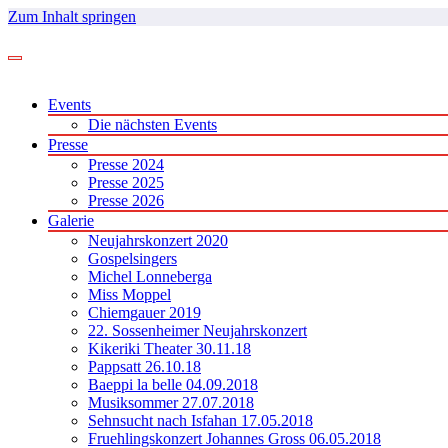
Zum Inhalt springen
Events
Die nächsten Events
Presse
Presse 2024
Presse 2025
Presse 2026
Galerie
Neujahrskonzert 2020
Gospelsingers
Michel Lonneberga
Miss Moppel
Chiemgauer 2019
22. Sossenheimer Neujahrskonzert
Kikeriki Theater 30.11.18
Pappsatt 26.10.18
Baeppi la belle 04.09.2018
Musiksommer 27.07.2018
Sehnsucht nach Isfahan 17.05.2018
Fruehlingskonzert Johannes Gross 06.05.2018