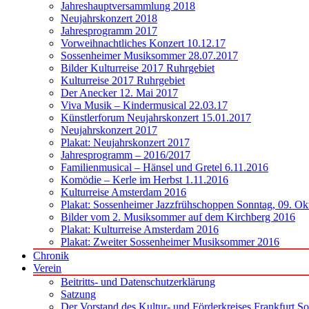
Jahreshauptversammlung 2018
Neujahrskonzert 2018
Jahresprogramm 2017
Vorweihnachtliches Konzert 10.12.17
Sossenheimer Musiksommer 28.07.2017
Bilder Kulturreise 2017 Ruhrgebiet
Kulturreise 2017 Ruhrgebiet
Der Anecker 12. Mai 2017
Viva Musik – Kindermusical 22.03.17
Künstlerforum Neujahrskonzert 15.01.2017
Neujahrskonzert 2017
Plakat: Neujahrskonzert 2017
Jahresprogramm – 2016/2017
Familienmusical – Hänsel und Gretel 6.11.2016
Komödie – Kerle im Herbst 1.11.2016
Kulturreise Amsterdam 2016
Plakat: Sossenheimer Jazzfrühschoppen Sonntag, 09. Ok
Bilder vom 2. Musiksommer auf dem Kirchberg 2016
Plakat: Kulturreise Amsterdam 2016
Plakat: Zweiter Sossenheimer Musiksommer 2016
Chronik
Verein
Beitritts- und Datenschutzerklärung
Satzung
Der Vorstand des Kultur- und Förderkreises Frankfurt S