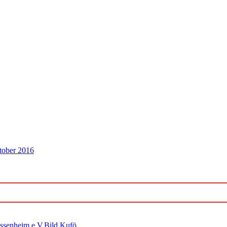
tober 2016
ossenheim e.V.Bild Kufö