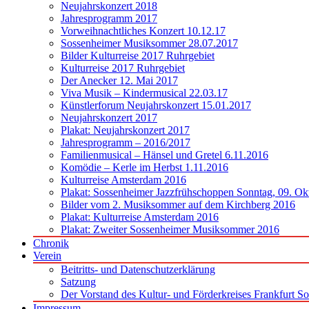
Neujahrskonzert 2018
Jahresprogramm 2017
Vorweihnachtliches Konzert 10.12.17
Sossenheimer Musiksommer 28.07.2017
Bilder Kulturreise 2017 Ruhrgebiet
Kulturreise 2017 Ruhrgebiet
Der Anecker 12. Mai 2017
Viva Musik – Kindermusical 22.03.17
Künstlerforum Neujahrskonzert 15.01.2017
Neujahrskonzert 2017
Plakat: Neujahrskonzert 2017
Jahresprogramm – 2016/2017
Familienmusical – Hänsel und Gretel 6.11.2016
Komödie – Kerle im Herbst 1.11.2016
Kulturreise Amsterdam 2016
Plakat: Sossenheimer Jazzfrühschoppen Sonntag, 09. Ok
Bilder vom 2. Musiksommer auf dem Kirchberg 2016
Plakat: Kulturreise Amsterdam 2016
Plakat: Zweiter Sossenheimer Musiksommer 2016
Chronik
Verein
Beitritts- und Datenschutzerklärung
Satzung
Der Vorstand des Kultur- und Förderkreises Frankfurt S
Impressum