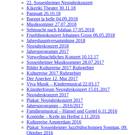
22. Sossenheimer Neujahrskonzert
Kikeriki Theater 30.11.18
Pappsatt 26.10.18
Baeppi la belle 04.09.2018
Musiksommer 27.07.2018
Sehnsucht nach Isfahan 17.05.2018
Fruehlingskonzert Johannes Gross 06.05.2018
Jahreshauptversammlung 2018
Neujahrskonzert 2018
Jahresprogramm 2017
Vorweihnachtliches Konzert 10.12.17
Sossenheimer Musiksommer 28.07.2017
Bilder Kulturreise 2017 Ruhrgebiet
Kulturreise 2017 Ruhrgebiet
Der Anecker 12. Mai 2017
Viva Musik – Kindermusical 22.03.17
Künstlerforum Neujahrskonzert 15.01.2017
Neujahrskonzert 2017
Plakat: Neujahrskonzert 2017
Jahresprogramm – 2016/2017
Familienmusical – Hänsel und Gretel 6.11.2016
Komödie – Kerle im Herbst 1.11.2016
Kulturreise Amsterdam 2016
Plakat: Sossenheimer Jazzfrühschoppen Sonntag, 09.
Oktober 2016