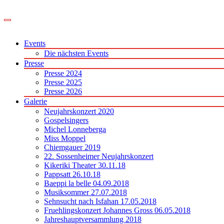
Zum
Inhalt
springen
Events
Die nächsten Events
Presse
Presse 2024
Presse 2025
Presse 2026
Galerie
Neujahrskonzert 2020
Gospelsingers
Michel Lonneberga
Miss Moppel
Chiemgauer 2019
22. Sossenheimer Neujahrskonzert
Kikeriki Theater 30.11.18
Pappsatt 26.10.18
Baeppi la belle 04.09.2018
Musiksommer 27.07.2018
Sehnsucht nach Isfahan 17.05.2018
Fruehlingskonzert Johannes Gross 06.05.2018
Jahreshauptversammlung 2018