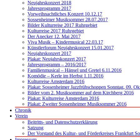
Neujahrskonzert 2018
Jahresprogramm 2017
Vorweihnachtliches Konzert 10.12.17
Sossenheimer Musiksommer 28.07.2017
Bilder Kulturreise 2017 Ruhrgebiet
Kulturreise 2017 Ruhrgebiet
Der Anecker 12. Mai 2017
Viva Musik – Kindermusical 22.03.17
Künstlerforum Neujahrskonzert 15.01.2017
Neujahrskonzert 2017
Plakat: Neujahrskonzert 2017
Jahresprogramm – 2016/2017
Familienmusical – Hänsel und Gretel 6.11.2016
Komödie – Kerle im Herbst 1.11.2016
Kulturreise Amsterdam 2016
Plakat: Sossenheimer Jazzfrühschoppen Sonntag, 09. Ok
Bilder vom 2. Musiksommer auf dem Kirchberg 2016
Plakat: Kulturreise Amsterdam 2016
Plakat: Zweiter Sossenheimer Musiksommer 2016
Chronik
Verein
Beitritts- und Datenschutzerklärung
Satzung
Der Vorstand des Kultur- und Förderkreises Frankfurt S
Impressum