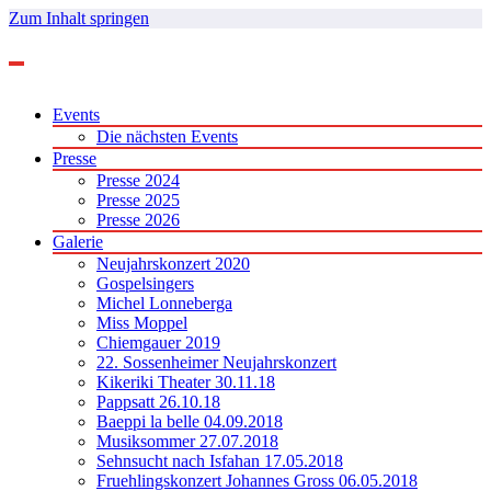
Zum Inhalt springen
Events
Die nächsten Events
Presse
Presse 2024
Presse 2025
Presse 2026
Galerie
Neujahrskonzert 2020
Gospelsingers
Michel Lonneberga
Miss Moppel
Chiemgauer 2019
22. Sossenheimer Neujahrskonzert
Kikeriki Theater 30.11.18
Pappsatt 26.10.18
Baeppi la belle 04.09.2018
Musiksommer 27.07.2018
Sehnsucht nach Isfahan 17.05.2018
Fruehlingskonzert Johannes Gross 06.05.2018