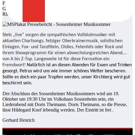
Für Freitag, dem 31. August, ist ab 18:00 Uhr auf dem Kirchberg
Gaudi angesagt. Es gastiert die Rhönland- Band. Das Motto der
Rhönland Band ist für jeden etwas.
Stets „live“ sorgen die sympathischen Vollblutmusiker mit
aktuellen Chartsongs, fetziger Oberkrainermusik, solistischen
Einlagen, Fox- und Tanztiteln, Oldies, Fetenhits oder Rock und
ihrem Showprogramm für einen abwechslungsreichen Abend….
von A bis Z-Top. Langeweile ist für diese Formation ein
Fremdwort!
Natürlich ist an diesen Abenden für Essen und Trinken
gesorgt. Petrus wird uns wie immer schönes Wetter bescheren.
Sollte es doch ein paar Tropfen werden, unser Kirchberg wird gut
beschirmt sein.
Der Abschluss des Sossenheimer Musiksommers wird am 19.
Oktober um 19:30 Uhr im Volkshaus Sossenheim sein, ein
Liederabend mit Doris Theimann. Doris Theimann, so die Presse,
lässt Hildegard Knef lebendig werden. Der Eintritt ist frei .
Gerhard Henrich