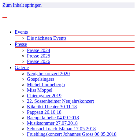
Zum Inhalt springen
Events
Die nächsten Events
Presse
Presse 2024
Presse 2025
Presse 2026
Galerie
Neujahrskonzert 2020
Gospelsingers
Michel Lonneberga
Miss Moppel
Chiemgauer 2019
22. Sossenheimer Neujahrskonzert
Kikeriki Theater 30.11.18
Pappsatt 26.10.18
Baeppi la belle 04.09.2018
Musiksommer 27.07.2018
Sehnsucht nach Isfahan 17.05.2018
Fruehlingskonzert Johannes Gross 06.05.2018