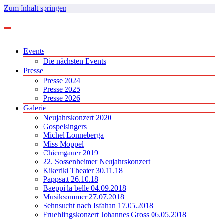
Zum Inhalt springen
Events
Die nächsten Events
Presse
Presse 2024
Presse 2025
Presse 2026
Galerie
Neujahrskonzert 2020
Gospelsingers
Michel Lonneberga
Miss Moppel
Chiemgauer 2019
22. Sossenheimer Neujahrskonzert
Kikeriki Theater 30.11.18
Pappsatt 26.10.18
Baeppi la belle 04.09.2018
Musiksommer 27.07.2018
Sehnsucht nach Isfahan 17.05.2018
Fruehlingskonzert Johannes Gross 06.05.2018