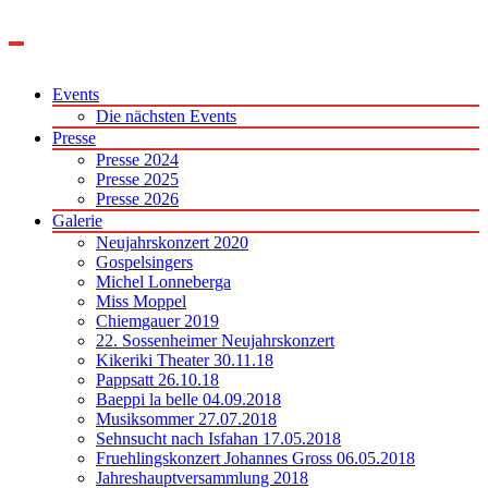
Zum
Inhalt
springen
Events
Die nächsten Events
Presse
Presse 2024
Presse 2025
Presse 2026
Galerie
Neujahrskonzert 2020
Gospelsingers
Michel Lonneberga
Miss Moppel
Chiemgauer 2019
22. Sossenheimer Neujahrskonzert
Kikeriki Theater 30.11.18
Pappsatt 26.10.18
Baeppi la belle 04.09.2018
Musiksommer 27.07.2018
Sehnsucht nach Isfahan 17.05.2018
Fruehlingskonzert Johannes Gross 06.05.2018
Jahreshauptversammlung 2018