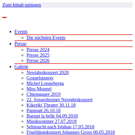
Zum Inhalt springen
Events
Die nächsten Events
Presse
Presse 2024
Presse 2025
Presse 2026
Galerie
Neujahrskonzert 2020
Gospelsingers
Michel Lonneberga
Miss Moppel
Chiemgauer 2019
22. Sossenheimer Neujahrskonzert
Kikeriki Theater 30.11.18
Pappsatt 26.10.18
Baeppi la belle 04.09.2018
Musiksommer 27.07.2018
Sehnsucht nach Isfahan 17.05.2018
Fruehlingskonzert Johannes Gross 06.05.2018