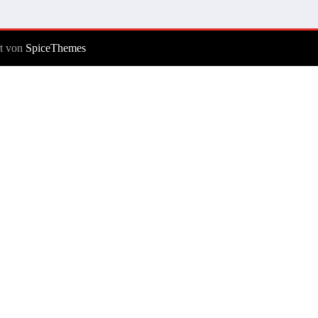
rt von
SpiceThemes