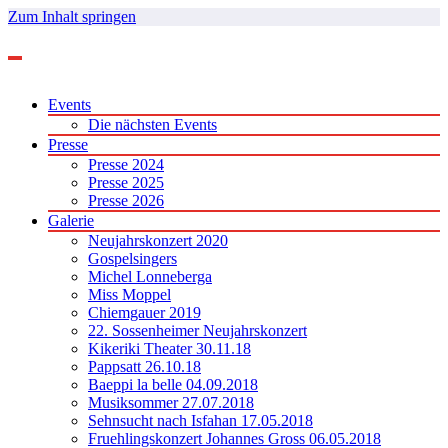
Zum Inhalt springen
Events
Die nächsten Events
Presse
Presse 2024
Presse 2025
Presse 2026
Galerie
Neujahrskonzert 2020
Gospelsingers
Michel Lonneberga
Miss Moppel
Chiemgauer 2019
22. Sossenheimer Neujahrskonzert
Kikeriki Theater 30.11.18
Pappsatt 26.10.18
Baeppi la belle 04.09.2018
Musiksommer 27.07.2018
Sehnsucht nach Isfahan 17.05.2018
Fruehlingskonzert Johannes Gross 06.05.2018