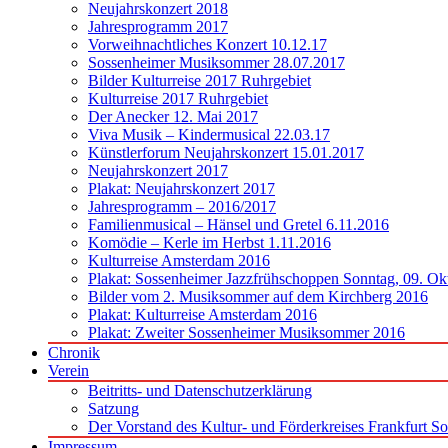
Neujahrskonzert 2018
Jahresprogramm 2017
Vorweihnachtliches Konzert 10.12.17
Sossenheimer Musiksommer 28.07.2017
Bilder Kulturreise 2017 Ruhrgebiet
Kulturreise 2017 Ruhrgebiet
Der Anecker 12. Mai 2017
Viva Musik – Kindermusical 22.03.17
Künstlerforum Neujahrskonzert 15.01.2017
Neujahrskonzert 2017
Plakat: Neujahrskonzert 2017
Jahresprogramm – 2016/2017
Familienmusical – Hänsel und Gretel 6.11.2016
Komödie – Kerle im Herbst 1.11.2016
Kulturreise Amsterdam 2016
Plakat: Sossenheimer Jazzfrühschoppen Sonntag, 09. Ok
Bilder vom 2. Musiksommer auf dem Kirchberg 2016
Plakat: Kulturreise Amsterdam 2016
Plakat: Zweiter Sossenheimer Musiksommer 2016
Chronik
Verein
Beitritts- und Datenschutzerklärung
Satzung
Der Vorstand des Kultur- und Förderkreises Frankfurt S
Impressum