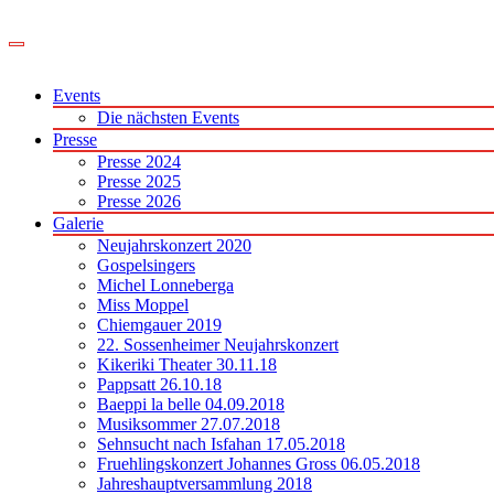
Zum
Inhalt
springen
Events
Die nächsten Events
Presse
Presse 2024
Presse 2025
Presse 2026
Galerie
Neujahrskonzert 2020
Gospelsingers
Michel Lonneberga
Miss Moppel
Chiemgauer 2019
22. Sossenheimer Neujahrskonzert
Kikeriki Theater 30.11.18
Pappsatt 26.10.18
Baeppi la belle 04.09.2018
Musiksommer 27.07.2018
Sehnsucht nach Isfahan 17.05.2018
Fruehlingskonzert Johannes Gross 06.05.2018
Jahreshauptversammlung 2018