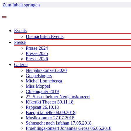
Zum Inhalt springen
Events
Die nächsten Events
Presse
Presse 2024
Presse 2025
Presse 2026
Galerie
Neujahrskonzert 2020
Gospelsingers
Michel Lonneberga
Miss Moppel
Chiemgauer 2019
22. Sossenheimer Neujahrskonzert
Kikeriki Theater 30.11.18
Pappsatt 26.10.18
Baeppi la belle 04.09.2018
Musiksommer 27.07.2018
Sehnsucht nach Isfahan 17.05.2018
Fruehlingskonzert Johannes Gross 06.05.2018