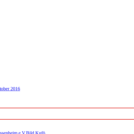
tober 2016
ossenheim e.V.Bild Kufö