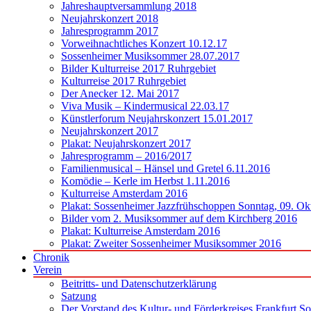
Jahreshauptversammlung 2018
Neujahrskonzert 2018
Jahresprogramm 2017
Vorweihnachtliches Konzert 10.12.17
Sossenheimer Musiksommer 28.07.2017
Bilder Kulturreise 2017 Ruhrgebiet
Kulturreise 2017 Ruhrgebiet
Der Anecker 12. Mai 2017
Viva Musik – Kindermusical 22.03.17
Künstlerforum Neujahrskonzert 15.01.2017
Neujahrskonzert 2017
Plakat: Neujahrskonzert 2017
Jahresprogramm – 2016/2017
Familienmusical – Hänsel und Gretel 6.11.2016
Komödie – Kerle im Herbst 1.11.2016
Kulturreise Amsterdam 2016
Plakat: Sossenheimer Jazzfrühschoppen Sonntag, 09. Ok
Bilder vom 2. Musiksommer auf dem Kirchberg 2016
Plakat: Kulturreise Amsterdam 2016
Plakat: Zweiter Sossenheimer Musiksommer 2016
Chronik
Verein
Beitritts- und Datenschutzerklärung
Satzung
Der Vorstand des Kultur- und Förderkreises Frankfurt S