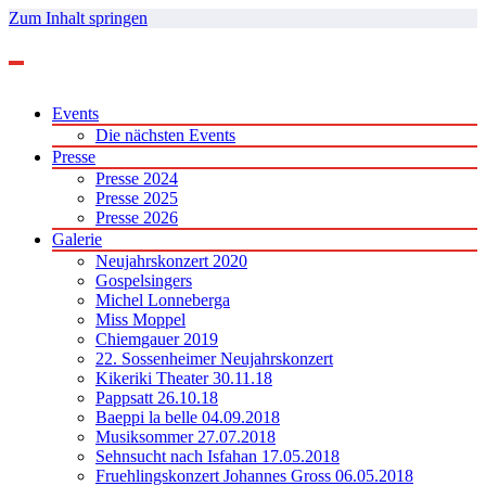
Zum Inhalt springen
Events
Die nächsten Events
Presse
Presse 2024
Presse 2025
Presse 2026
Galerie
Neujahrskonzert 2020
Gospelsingers
Michel Lonneberga
Miss Moppel
Chiemgauer 2019
22. Sossenheimer Neujahrskonzert
Kikeriki Theater 30.11.18
Pappsatt 26.10.18
Baeppi la belle 04.09.2018
Musiksommer 27.07.2018
Sehnsucht nach Isfahan 17.05.2018
Fruehlingskonzert Johannes Gross 06.05.2018