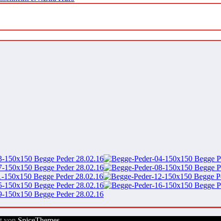
rt von
SpiceThemes