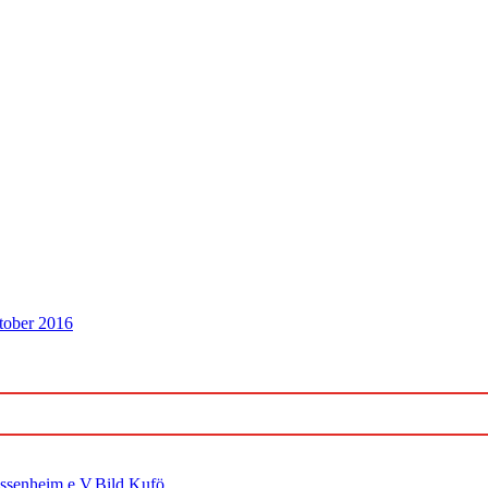
tober 2016
ossenheim e.V.Bild Kufö