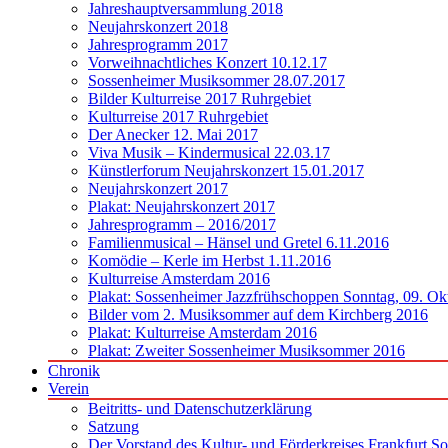
Jahreshauptversammlung 2018
Neujahrskonzert 2018
Jahresprogramm 2017
Vorweihnachtliches Konzert 10.12.17
Sossenheimer Musiksommer 28.07.2017
Bilder Kulturreise 2017 Ruhrgebiet
Kulturreise 2017 Ruhrgebiet
Der Anecker 12. Mai 2017
Viva Musik – Kindermusical 22.03.17
Künstlerforum Neujahrskonzert 15.01.2017
Neujahrskonzert 2017
Plakat: Neujahrskonzert 2017
Jahresprogramm – 2016/2017
Familienmusical – Hänsel und Gretel 6.11.2016
Komödie – Kerle im Herbst 1.11.2016
Kulturreise Amsterdam 2016
Plakat: Sossenheimer Jazzfrühschoppen Sonntag, 09. Ok
Bilder vom 2. Musiksommer auf dem Kirchberg 2016
Plakat: Kulturreise Amsterdam 2016
Plakat: Zweiter Sossenheimer Musiksommer 2016
Chronik
Verein
Beitritts- und Datenschutzerklärung
Satzung
Der Vorstand des Kultur- und Förderkreises Frankfurt S