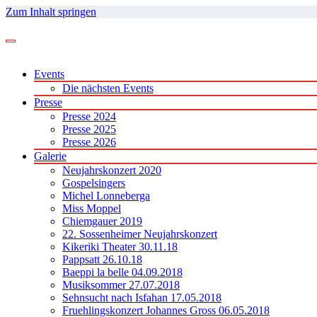
Zum Inhalt springen
Events
Die nächsten Events
Presse
Presse 2024
Presse 2025
Presse 2026
Galerie
Neujahrskonzert 2020
Gospelsingers
Michel Lonneberga
Miss Moppel
Chiemgauer 2019
22. Sossenheimer Neujahrskonzert
Kikeriki Theater 30.11.18
Pappsatt 26.10.18
Baeppi la belle 04.09.2018
Musiksommer 27.07.2018
Sehnsucht nach Isfahan 17.05.2018
Fruehlingskonzert Johannes Gross 06.05.2018