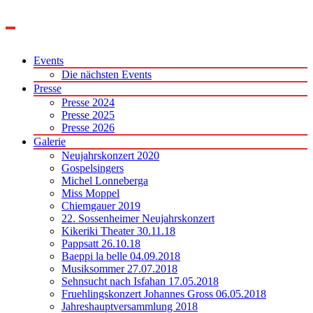
Zum
Inhalt
springen
Events
Die nächsten Events
Presse
Presse 2024
Presse 2025
Presse 2026
Galerie
Neujahrskonzert 2020
Gospelsingers
Michel Lonneberga
Miss Moppel
Chiemgauer 2019
22. Sossenheimer Neujahrskonzert
Kikeriki Theater 30.11.18
Pappsatt 26.10.18
Baeppi la belle 04.09.2018
Musiksommer 27.07.2018
Sehnsucht nach Isfahan 17.05.2018
Fruehlingskonzert Johannes Gross 06.05.2018
Jahreshauptversammlung 2018