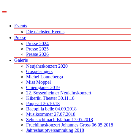
Zum
Inhalt
springen
Events
Die nächsten Events
Presse
Presse 2024
Presse 2025
Presse 2026
Galerie
Neujahrskonzert 2020
Gospelsingers
Michel Lonneberga
Miss Moppel
Chiemgauer 2019
22. Sossenheimer Neujahrskonzert
Kikeriki Theater 30.11.18
Pappsatt 26.10.18
Baeppi la belle 04.09.2018
Musiksommer 27.07.2018
Sehnsucht nach Isfahan 17.05.2018
Fruehlingskonzert Johannes Gross 06.05.2018
Jahreshauptversammlung 2018