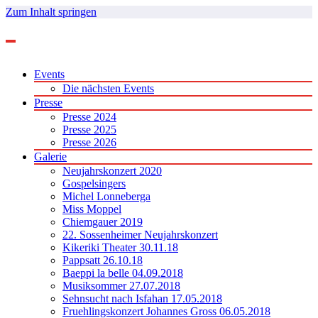
Zum Inhalt springen
Events
Die nächsten Events
Presse
Presse 2024
Presse 2025
Presse 2026
Galerie
Neujahrskonzert 2020
Gospelsingers
Michel Lonneberga
Miss Moppel
Chiemgauer 2019
22. Sossenheimer Neujahrskonzert
Kikeriki Theater 30.11.18
Pappsatt 26.10.18
Baeppi la belle 04.09.2018
Musiksommer 27.07.2018
Sehnsucht nach Isfahan 17.05.2018
Fruehlingskonzert Johannes Gross 06.05.2018