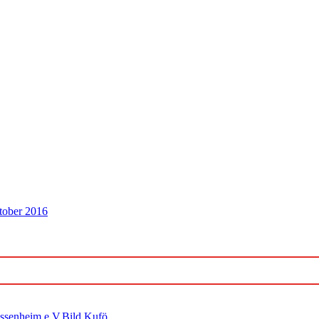
tober 2016
ossenheim e.V.Bild Kufö