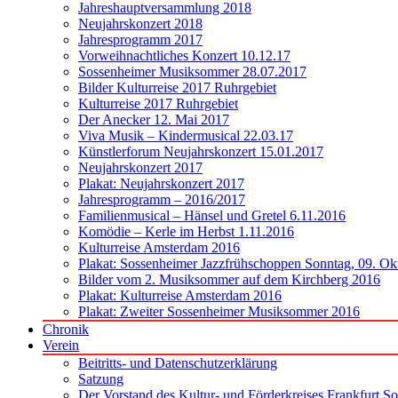
Jahreshauptversammlung 2018
Neujahrskonzert 2018
Jahresprogramm 2017
Vorweihnachtliches Konzert 10.12.17
Sossenheimer Musiksommer 28.07.2017
Bilder Kulturreise 2017 Ruhrgebiet
Kulturreise 2017 Ruhrgebiet
Der Anecker 12. Mai 2017
Viva Musik – Kindermusical 22.03.17
Künstlerforum Neujahrskonzert 15.01.2017
Neujahrskonzert 2017
Plakat: Neujahrskonzert 2017
Jahresprogramm – 2016/2017
Familienmusical – Hänsel und Gretel 6.11.2016
Komödie – Kerle im Herbst 1.11.2016
Kulturreise Amsterdam 2016
Plakat: Sossenheimer Jazzfrühschoppen Sonntag, 09. Ok
Bilder vom 2. Musiksommer auf dem Kirchberg 2016
Plakat: Kulturreise Amsterdam 2016
Plakat: Zweiter Sossenheimer Musiksommer 2016
Chronik
Verein
Beitritts- und Datenschutzerklärung
Satzung
Der Vorstand des Kultur- und Förderkreises Frankfurt S