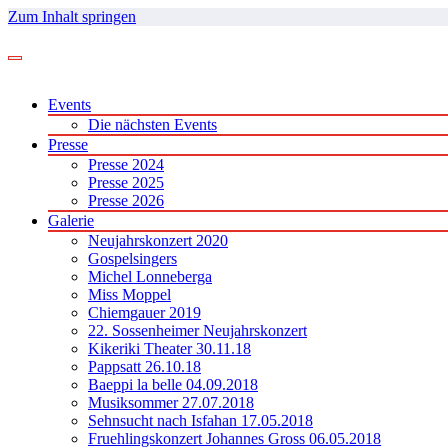
Zum Inhalt springen
Events
Die nächsten Events
Presse
Presse 2024
Presse 2025
Presse 2026
Galerie
Neujahrskonzert 2020
Gospelsingers
Michel Lonneberga
Miss Moppel
Chiemgauer 2019
22. Sossenheimer Neujahrskonzert
Kikeriki Theater 30.11.18
Pappsatt 26.10.18
Baeppi la belle 04.09.2018
Musiksommer 27.07.2018
Sehnsucht nach Isfahan 17.05.2018
Fruehlingskonzert Johannes Gross 06.05.2018